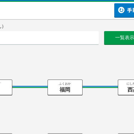
ん）
一覧表
ぎ
ふくおか
にし
動
福岡
西