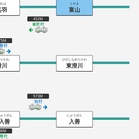
れは
とやま
呉羽
富山
452M
金沢
行
75M
部
行
りかわ
ひがしなめりかわ
滑川
東滑川
573M
泊
行
ゅうぜん
にゅうぜん
入善
入善
86M
岡
行