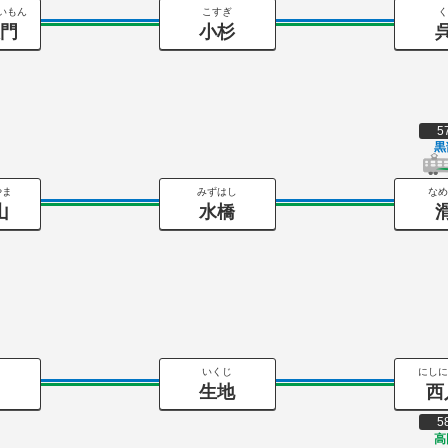
いもん
こすぎ
く
大門
小杉
5
黒
やま
みずはし
なめ
山
水橋
いくじ
にしに
部
生地
西
5
高