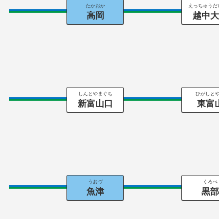
たかおか
えっちゅうだ
高岡
越中
しんとやまぐち
ひがしと
新富山口
東富
うおづ
くろべ
魚津
黒