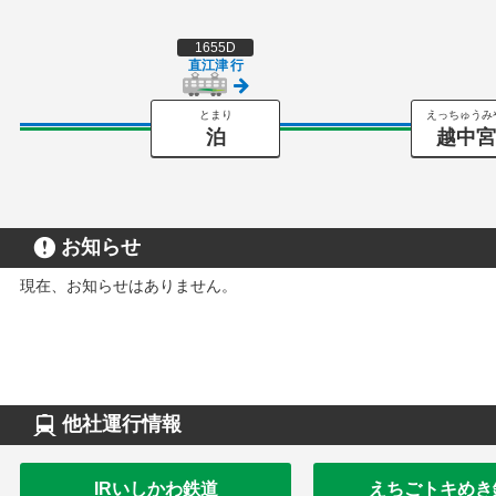
1655D
直江津
行
とまり
えっちゅうみ
泊
越中
お知らせ
現在、お知らせはありません。
他社運行情報
IRいしかわ鉄道
えちごトキめき