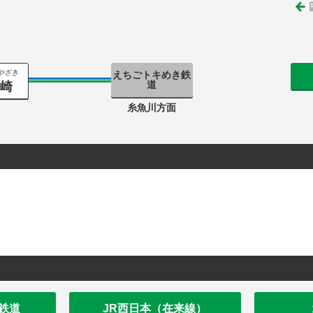
やざき
えちごトキめき鉄
道
宮崎
糸魚川方面
鉄道
JR西日本（在来線）