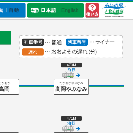
示
473M
泊
行
たかおか
たかおかやぶなみ
高岡
高岡やぶなみ
471M
泊
行