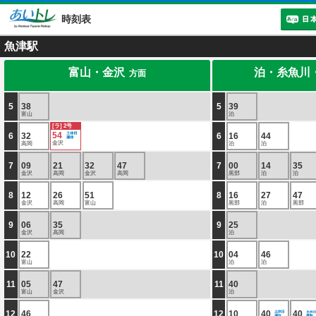
時刻表
魚津駅
富山・金沢
泊・糸魚川
方面
5
38
5
39
富山
泊
[ラ] 2号
54
6
32
6
16
44
金沢
高岡
泊
泊
7
09
21
32
47
7
00
14
35
金沢
高岡
金沢
高岡
黒部
泊
泊
8
12
26
51
8
16
27
47
金沢
高岡
富山
黒部
泊
黒部
9
06
35
9
25
金沢
高岡
泊
10
22
10
04
46
富山
泊
泊
11
05
47
11
40
富山
金沢
泊
12
46
12
10
40
40