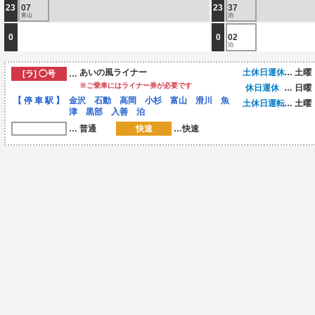
23
07
23
37
富山
泊
0
0
02
泊
あいの風ライナー
土休日運休
…
土曜
[ラ] ◯号
…
※ご乗車にはライナー券が必要です
休日運休
…
日曜
【 停 車 駅 】
金沢 石動 高岡 小杉 富山 滑川 魚
土休日運転
…
土曜
津 黒部 入善 泊
…
普通
快速
…
快速