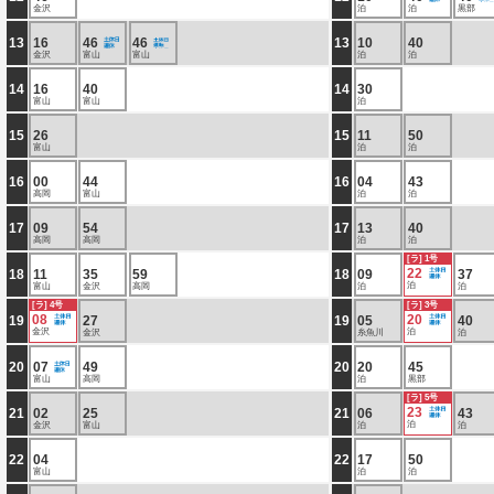
金沢
泊
泊
黒部
13
16
46
46
13
10
40
金沢
富山
富山
泊
泊
14
16
40
14
30
富山
富山
泊
15
26
15
11
50
富山
泊
泊
16
00
44
16
04
43
高岡
富山
泊
泊
17
09
54
17
13
40
高岡
高岡
泊
泊
[ラ] 1号
22
18
11
35
59
18
09
37
泊
富山
金沢
高岡
泊
泊
[ラ] 4号
[ラ] 3号
08
20
19
27
19
05
40
金沢
泊
金沢
糸魚川
泊
20
07
49
20
20
45
富山
高岡
泊
黒部
[ラ] 5号
23
21
02
25
21
06
43
泊
金沢
富山
泊
泊
22
04
22
17
50
富山
泊
泊